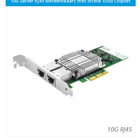
10G Server RJ45 Netwerkkaart met Intel® X550 Chipset
10G RJ45