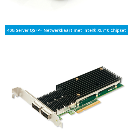
40G Server QSFP+ Netwerkkaart met Intel® XL710 Chipset