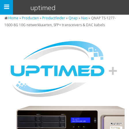
Cookies beheer paneel
uptimed
Navigatie
open/dicht
Home
»
Producten
»
Productfinder
»
Qnap
»
Nas
»
QNAP TS-1277-
1600-8G 10G netwerkkaarten, SFP+ transceivers & DAC kabels