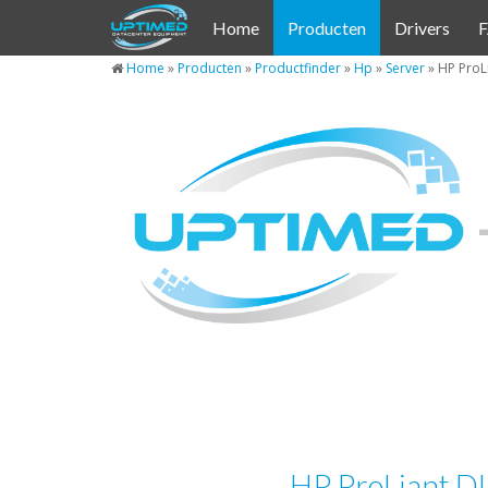
Cookies beheer paneel
Home
Producten
Drivers
Home
»
Producten
»
Productfinder
»
Hp
»
Server
»
HP ProLi
HP ProLiant D