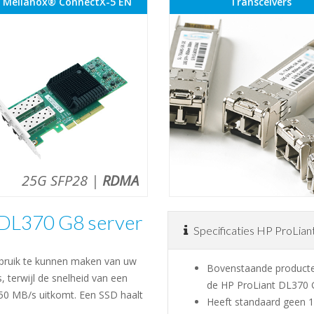
 Mellanox® ConnectX-5 EN
Transceivers
25G SFP28 |
RDMA
 DL370 G8 server
Specificaties HP ProLia
bruik te kunnen maken van uw
Bovenstaande producte
, terwijl de snelheid van een
de HP ProLiant DL370 
50 MB/s uitkomt. Een SSD haalt
Heeft standaard geen 