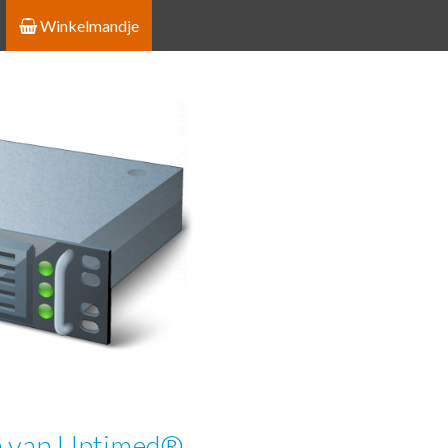
Winkelmandje
n van Uptimed®