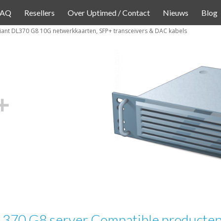
FAQ
Resellers
Over Uptimed / Contact
Nieuws
Blog
ant DL370 G8 10G netwerkkaarten, SFP+ transceivers & DAC kabels
L370 G8 server Compatible producte