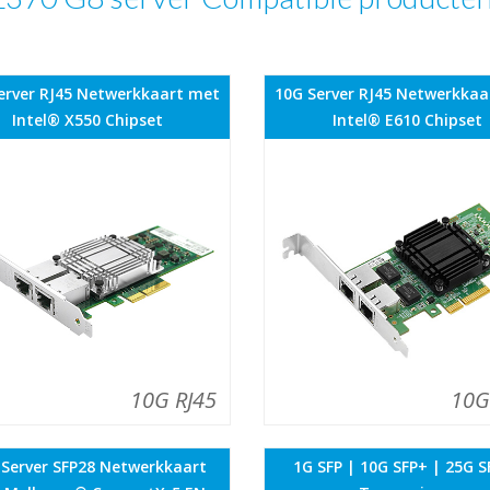
erver RJ45 Netwerkkaart met
10G Server RJ45 Netwerkkaa
Intel® X550 Chipset
Intel® E610 Chipset
10G RJ45
10G
 Server SFP28 Netwerkkaart
1G SFP | 10G SFP+ | 25G S