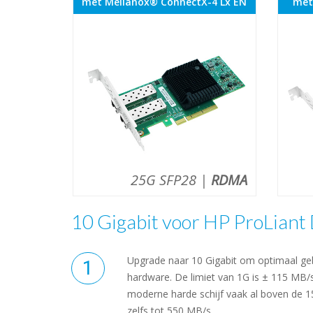
met Mellanox® ConnectX-4 Lx EN
met
25G SFP28 |
RDMA
10 Gigabit voor HP ProLiant
Upgrade naar 10 Gigabit om optimaal ge
hardware. De limiet van 1G is ± 115 MB/s
moderne harde schijf vaak al boven de 1
zelfs tot 550 MB/s