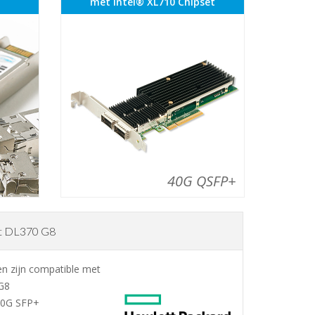
met Intel® XL710 Chipset
40G QSFP+
nt DL370 G8
n zijn compatible met
G8
10G SFP+